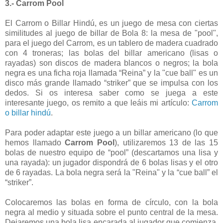
3.- Carrom Pool
El Carrom o Billar Hindú, es un juego de mesa con ciertas
similitudes al juego de billar de Bola 8: la mesa de "pool",
para el juego del Carrom, es un tablero de madera cuadrado
con 4 troneras; las bolas del billar americano (lisas o
rayadas) son discos de madera blancos o negros; la bola
negra es una ficha roja llamada “Reina” y la "cue ball" es un
disco más grande llamado “striker” que se impulsa con los
dedos. Si os interesa saber como se juega a este
interesante juego, os remito a que leáis mi artículo:
Carrom
o billar hindú
.
Para poder adaptar este juego a un billar americano (lo que
hemos llamado
Carrom Pool
), utilizaremos 13 de las 15
bolas de nuestro equipo de “pool” (descartamos una lisa y
una rayada): un jugador dispondrá de 6 bolas lisas y el otro
de 6 rayadas. La bola negra será la "Reina" y la “cue ball” el
“striker”.
Colocaremos las bolas en forma de círculo, con la bola
negra al medio y situada sobre el punto central de la mesa.
Dejaremos una bola lisa encarada al jugador que comienza.