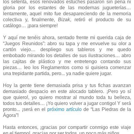
los setenta, esos renovados estuches pasaron sin pena ni
gloria por los estantes de las modernas jugueterías…
lentamente, aquel mito fue desapareciendo de la memoria
colectiva y, finalmente,
Bizak
, retiró el producto de su
catálogo… ¡para siempre!
Y aquí me tenéis ahora, sentado frente mi querida caja de
“Juegos Reunidos”: abro su tapa y me envuelve su olor a
cartón viejo… despliego sus tableros y me quedo
embobado mirando los detalles de sus ilustraciones… abro
las cajitas de plástico y me entretengo contando sus
piezas… leo los Reglamentos como si quisiera comenzar
una trepidante partida, pero... ya nadie quiere jugar.
Hoy la gente tiene demasiada prisa y tus fichas avanzan
demasiado despacio en este alocado tablero. ¡Pero yo sí
que quiero!, yo quiero mostrar al mundo toda tu belleza,
todos tus detalles… ¡Yo quiero volver a jugar contigo! Y será
pronto... ¡será en el
próximo artículo
de “Las Piedras de la
Ágora”!
Hasta entonces, ¡gracias por compartir conmigo este viaje
en el tiempo!, gracias por ser todos, un poco más niños...