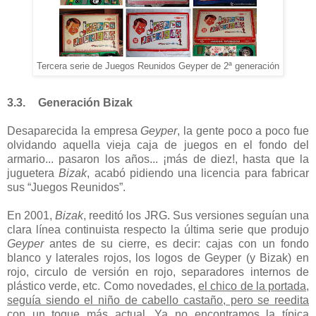
Tercera serie de Juegos Reunidos Geyper de 2ª generación
3.3.
Generación Bizak
Desaparecida la empresa
Geyper
, la gente poco a poco fue
olvidando aquella vieja caja de juegos en el fondo del
armario... pasaron los años... ¡más de diez!, hasta que la
juguetera
Bizak
, acabó pidiendo una licencia para fabricar
sus “Juegos Reunidos”.
En 2001,
Bizak
, reeditó los JRG. Sus versiones seguían una
clara línea continuista respecto la última serie que produjo
Geyper
antes de su cierre, es decir: cajas con un fondo
blanco y laterales rojos, los logos de Geyper (y Bizak) en
rojo, circulo de versión en rojo, separadores internos de
plástico verde, etc. Como novedades,
el chico de la portada,
seguía siendo el niño de cabello castaño, pero se reedita
con un toque más actual
. Ya no encontramos la típica