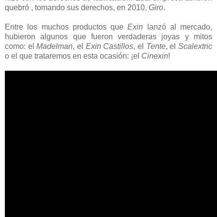
quebró , tomando sus derechos, en 2010,
Giro
.
Entre los muchos productos que
Exin
lanzó al mercado,
hubieron algunos que fueron verdaderas joyas y mitos
como: el
Madelman
, el
Exin Castillos
, el
Tente
, el
Scalextric
o el que trataremos en esta ocasión: ¡el
Cinexin
!