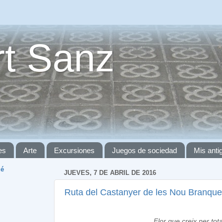
t Sanz
es
Arte
Excursiones
Juegos de sociedad
Mis ant
ué
JUEVES, 7 DE ABRIL DE 2016
Ruta del Castanyer de les Nou Branqu
Flor que creix per tot