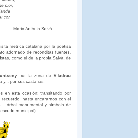
e plor,
rlanda
u cor.
Maria Antònia Salvà
isita métrica catalana por la poetisa
to adornado de recónditas fuentes,
tas, como el de la propia Salvà, de
ontseny
por la zona de
Viladrau
 y... por sus castañas.
en esta ocasión: transitando por
 recuerdo, hasta encararnos con el
s
… árbol monumental y símbolo de
 escudo municipal):