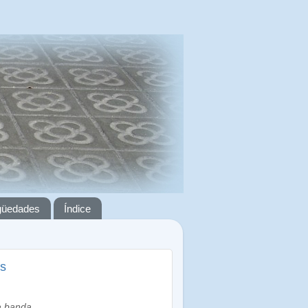
igüedades
Índice
es
a banda,