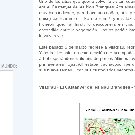
Uno de los sitios que quería volver a visitar, cu
era el Castanyer de les Nou Branques. Actualmen
muy bien indicado, pero hace unos años, ni la pr
quiso) explicármelo... ¡No me rendí!, y mis tozu
hicieron que, ¡al final!, lo descubriera en un
escondido entre la vegetación… no os podéis ima
lo volví a ver.
Este pasado 5 de marzo regresé a Viladrau, regre
Y no lo hice solo, en esta ocasión me acompañó 
árbol esperándonos: iluminado por los últimos ra
primaverales hojas. Allí estaba... achacoso, ¡pero 
 MUNDO:
sus nueve ramas... con sus custodiados secretos
Viladrau - El Castanyer de les Nou Branques - 