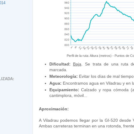
014
Perfil de la ruta: Altura (metros) - Puntos de C
Dificultad:
Baja
. Se trata de una ruta d
marcada.
Meteorología:
Evitar los días de mal tiempo
IZADA:
Agua:
Encontramos agua en Viladrau y en la
Equipamiento:
Calzado y ropa cómoda (ac
cantimplora, móvil...
Aproximación:
A Viladrau podemos llegar por la GI-520 desde V
Ambas carreteras terminan en una rotonda, frente 