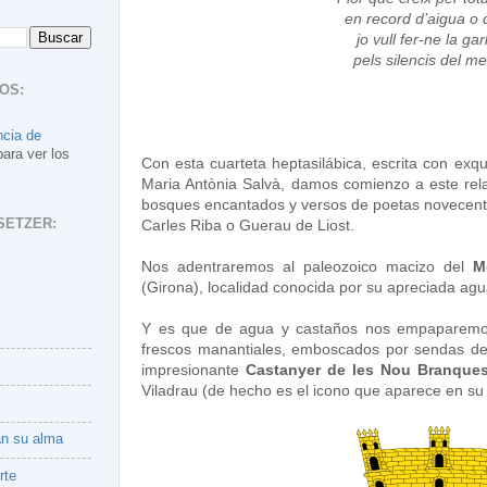
en record d’aigua o d
jo vull fer-ne la ga
pels silencis del me
OS:
ncia de
para ver los
Con esta cuarteta heptasilábica, escrita con exqu
Maria Antònia Salvà, damos comienzo a este rela
bosques encantados y versos de poetas novecentis
SETZER:
Carles Riba o Guerau de Liost.
Nos adentraremos al paleozoico macizo del
M
(Girona), localidad conocida por su apreciada agua
Y es que de agua y castaños nos empaparemos 
frescos manantiales, emboscados por sendas de
impresionante
Castanyer de les Nou Branque
Viladrau (de hecho es el icono que aparece en su
an su alma
rte