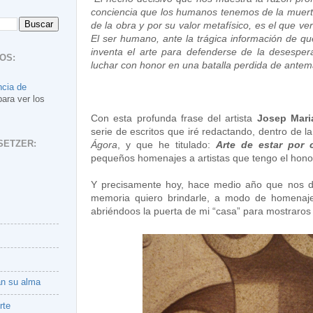
conciencia que los humanos tenemos de la muerte.
de la obra y por su valor metafísico, es el que 
El ser humano, ante la trágica información de que
inventa el arte para defenderse de la desespe
OS:
luchar con honor en una batalla perdida de antem
ncia de
para ver los
Con esta profunda frase del artista
Josep Mari
serie de escritos que iré redactando, dentro de l
SETZER:
Ágora
, y que he titulado:
Arte de estar por 
pequeños homenajes a artistas que tengo el hono
Y precisamente hoy, hace medio año que nos dej
memoria quiero brindarle, a modo de homenaje
abriéndoos la puerta de mi “casa” para mostraros 
an su alma
rte