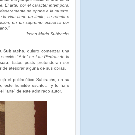
 El arte, por el carácter intemporal
verdaderamente se opone a la muerte.
 la vida tiene un límite, se rebela e
ración, en un supremo esfuerzo por
ano.”
Josep Maria Subirachs
a Subirachs
, quiero comenzar una
a sección “Arte” de
Las Piedras de la
casa
. Estos posts pretenderán ser
r de atesorar alguna de sus obras.
ó el polifacético Subirachs, en su
, este humilde escrito… y lo haré
el “arte” de este admirado autor.