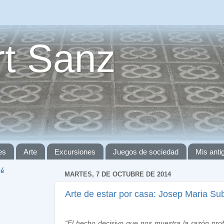
t Sanz
es
Arte
Excursiones
Juegos de sociedad
Mis ant
ué
MARTES, 7 DE OCTUBRE DE 2014
Arte de estar por casa: Josep Maria Su
“El hecho decisivo que nos muestra la razón prof