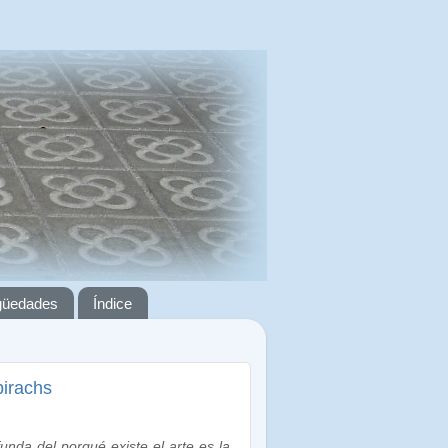
igüedades
Índice
birachs
unda del porqué existe el arte es la