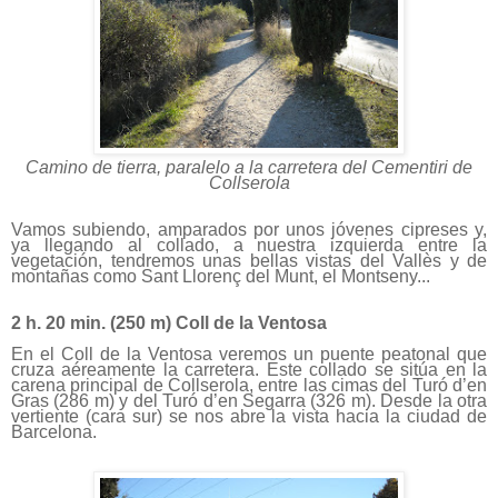
Camino de tierra, paralelo a la carretera del Cementiri de
Collserola
Vamos subiendo, amparados por unos jóvenes cipreses y,
ya llegando al collado, a nuestra izquierda entre la
vegetación, tendremos unas bellas vistas del Vallès y de
montañas como Sant Llorenç del Munt, el Montseny...
2 h. 20 min. (
250 m
) Coll de la Ventosa
En el Coll de la Ventosa veremos un puente peatonal que
cruza aéreamente la carretera. Este collado se sitúa en la
carena principal de Collserola, entre las cimas del Turó d’en
Gras (
286 m
) y del Turó d’en Segarra (
326 m
). Desde la otra
vertiente (cara sur) se nos abre la vista hacia la ciudad de
Barcelona.