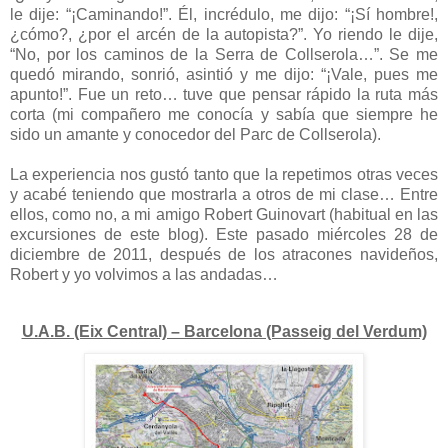
le dije: “¡Caminando!”. Él, incrédulo, me dijo: “¡Sí hombre!,
¿cómo?, ¿por el arcén de la autopista?”. Yo riendo le dije,
“No, por los caminos de la Serra de Collserola…”. Se me
quedó mirando, sonrió, asintió y me dijo: “¡Vale, pues me
apunto!”. Fue un reto… tuve que pensar rápido la ruta más
corta (mi compañero me conocía y sabía que siempre he
sido un amante y conocedor del Parc de Collserola).
La experiencia nos gustó tanto que la repetimos otras veces
y acabé teniendo que mostrarla a otros de mi clase… Entre
ellos, como no, a mi amigo Robert Guinovart (habitual en las
excursiones de este blog). Este pasado miércoles 28 de
diciembre de 2011, después de los atracones navideños,
Robert y yo volvimos a las andadas…
U.A.B. (Eix Central) – Barcelona (Passeig del Verdum)