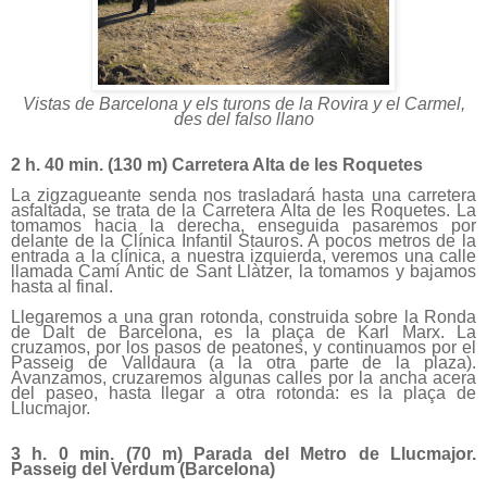
Vistas de Barcelona y els turons de la Rovira y el Carmel,
des del falso llano
2 h. 40 min. (
130 m
) Carretera Alta de les Roquetes
La zigzagueante senda nos trasladará hasta una carretera
asfaltada, se trata de la Carretera Alta de les Roquetes. La
tomamos hacia la derecha, enseguida pasaremos por
delante de la Clínica Infantil Stauros. A pocos metros de la
entrada a la clínica, a nuestra izquierda, veremos una calle
llamada Camí Antic de Sant Llàtzer, la tomamos y bajamos
hasta al final.
Llegaremos a una gran rotonda, construida sobre la Ronda
de Dalt de Barcelona, es la plaça de Karl Marx. La
cruzamos, por los pasos de peatones, y continuamos por el
Passeig de Valldaura (a la otra parte de la plaza).
Avanzamos, cruzaremos algunas calles por la ancha acera
del paseo, hasta llegar a otra rotonda: es la plaça de
Llucmajor.
3 h. 0 min. (
70 m
) Parada del Metro de Llucmajor.
Passeig del Verdum (Barcelona)