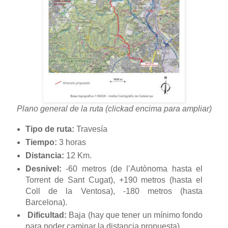
Plano general de la ruta (clickad encima para ampliar)
Tipo de ruta:
Travesía
Tiempo:
3 horas
Distancia:
12 Km
.
Desnivel:
-
60 metros
(
de l’Autònoma hasta el
Torrent de Sant Cugat)
,
+
190 metros
(
hasta el
Coll de la Ventosa)
,
-180 metros
(
hasta
Barcelona)
.
Dificultad:
Baja (hay que tener un mínimo fondo
para poder caminar la distancia propuesta).