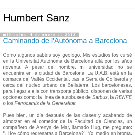
Humbert Sanz
miércoles, 4 de enero de 2012
Caminando de l’Autònoma a Barcelona
Como algunos sabéis soy geólogo. Mis estudios los cursé
en la Universitat Autònoma de Barcelona allá por los años
noventa. A pesar del nombre, mi universidad no se
encuentra en la ciudad de Barcelona. La U.A.B. está en la
comarca del Vallès Occidental, tras la Serra de Collserola y
cerca del núcleo urbano de Bellaterra. Los barceloneses,
para llegar a ella con transporte público, disponen de varias
opciones como: la línea de autobuses de
Sarbus
, la
RENFE
o los
Ferrocarrils de la Generalitat
.
Pues bien, un día después de las clases y acabando de
almorzar en el comedor de la Facultad de Ciencias, un
compañero de Arenys de Mar, llamado Hug, me pregunto:
“¿Hoy cómo regresaras a Barcelona?”. Yo, medio en broma,