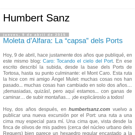
Humbert Sanz
jueves, 9 de abril de 2015
Moleta d’Alfara: La “capsa” dels Ports
Hoy, 9 de abril, hace justamente dos años que publiqué, en
este mismo blog:
Caro: Tocando el cielo del Port
. En ese
escrito describí la subida, desde la base dels Ports de
Tortosa, hasta su punto culminante: el Mont Caro. Esta ruta
la hice con mi amigo Àngel Mulet: muchas cosas nos han
pasado... muchas cosas han cambiado en solo dos años…
¡demasiadas, quizás!, pero aquí estamos... con ganas de
caminar… de subir montañas… ¡de explicároslo a todos!
Hoy, dos años después, en
humbertsanz.com
vuelvo a
publicar una nueva excursión por el Port: una ruta a una
cima muy especial para mí. Una cima que, vista desde la
finca de olivos de mis padres (cerca del núcleo urbano dels
Reguers) bien parece un hexaedro regular encastado a la