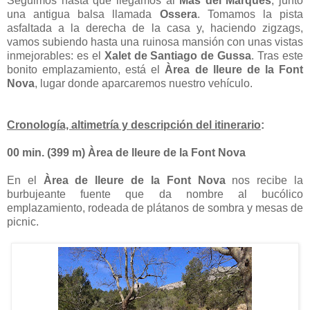
Seguimos hasta que llegamos al
Mas del Marqués
, junto
una antigua balsa llamada
Ossera
. Tomamos la pista
asfaltada a la derecha de la casa y, haciendo zigzags,
vamos subiendo hasta una ruinosa mansión con unas vistas
inmejorables: es el
Xalet de Santiago de Gussa
. Tras este
bonito emplazamiento, está el
Àrea de lleure de la Font
Nova
, lugar donde aparcaremos nuestro vehículo.
Cronología, altimetría y descripción del itinerario
:
00 min. (399 m) Àrea de lleure de la Font Nova
En el
Àrea de lleure de la Font Nova
nos recibe la
burbujeante fuente que da nombre al bucólico
emplazamiento, rodeada de plátanos de sombra y mesas de
picnic.