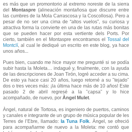
es más que un promontorio al extremo noreste de la sierra
del
Montaspre
(alineación montañosa que discurre entre
las cumbres de la Mola Carrascosa y la Coscollosa). Pero a
pesar de no ser una cima de “altos vuelos”, su curiosa y
atractiva forma la convierte en una de las rutas más bonitas
que se pueden hacer por esta vertiente dels Ports. Por
cierto, también en el Montaspre encontramos el
Tossal del
Montclí
, al cual le dediqué un escrito en este blog, ya hace
unos años...
Pues bien, cuando me hice mayor me pregunté si se podía
subir hasta la Moleta… indagué y, finalmente, con la ayuda
de las descripciones de Joan Tirón, logré acceder a su cima.
De esto ya hace casi 20 años, luego retorné a su "tejado"
dos o tres veces más: ¡la última hace más de 10 años! Este
pasado 2 de abril regresé a la "capsa" y lo hice
acompañado, de nuevo, por
Àngel Mulet
.
Àngel, natural de Tortosa, es ingeniero de puertos, caminos
y canales e integrante de un grupo de música popular de les
Terres de l’Ebre, llamado:
la Tuna Folk
. Àngel, se ofreció
para acompañarme de nuevo a la Moleta: me contó que