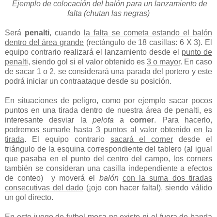
Ejemplo de colocación del balón para un lanzamiento de
falta (chutan las negras)
Será
penalti
, cuando
la falta se cometa estando el balón
dentro del área grande
(rectángulo de 18 casillas: 6 X 3). El
equipo contrario realizará el lanzamiento desde el
punto de
penalti
, siendo gol si el valor obtenido es
3 o mayor
. En caso
de sacar 1 o 2, se considerará una parada del portero y este
podrá iniciar un contraataque desde su posición.
En situaciones de peligro, como por ejemplo sacar pocos
puntos en una tirada dentro de nuestra área de penalti, es
interesante desviar la
pelota
a
corner
. Para hacerlo,
podremos sumarle hasta 3 puntos al valor obtenido en la
tirada
. El equipo contrario
sacará el corner
desde el
triángulo de la esquina correspondiente del tablero (al igual
que pasaba en el punto del centro del campo, los corners
también se consideran una casilla independiente a efectos
de conteo) y moverá el
balón
con la suma dos tiradas
consecutivas del dado
(¡ojo con hacer falta!), siendo válido
un gol directo.
En este juego de futbol mesa
no existe ni el fuera de banda