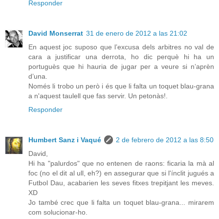
Responder
David Monserrat
31 de enero de 2012 a las 21:02
En aquest joc suposo que l’excusa dels arbitres no val de
cara a justificar una derrota, ho dic perquè hi ha un
portuguès que hi hauria de jugar per a veure si n’aprèn
d’una.
Només li trobo un però i és que li falta un toquet blau-grana
a n'aquest taulell que fas servir. Un petonàs!.
Responder
Humbert Sanz i Vaqué
2 de febrero de 2012 a las 8:50
David,
Hi ha "palurdos" que no entenen de raons: ficaria la mà al
foc (no el dit al ull, eh?) en assegurar que si l'ínclit jugués a
Futbol Dau, acabarien les seves fitxes trepitjant les meves.
XD
Jo també crec que li falta un toquet blau-grana... mirarem
com solucionar-ho.