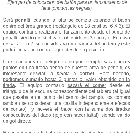
Ejemplo de colocación del balón para un lanzamiento de
falta (chutan las negras)
Será
penalti
, cuando
la falta se cometa estando el balón
dentro del área grande
(rectángulo de 18 casillas: 6 X 3). El
equipo contrario realizará el lanzamiento desde el
punto de
penalti
, siendo gol si el valor obtenido es
3 o mayor
. En caso
de sacar 1 o 2, se considerará una parada del portero y este
podrá iniciar un contraataque desde su posición.
En situaciones de peligro, como por ejemplo sacar pocos
puntos en una tirada dentro de nuestra área de penalti, es
interesante desviar la
pelota
a
corner
. Para hacerlo,
podremos sumarle hasta 3 puntos al valor obtenido en la
tirada
. El equipo contrario
sacará el corner
desde el
triángulo de la esquina correspondiente del tablero (al igual
que pasaba en el punto del centro del campo, los corners
también se consideran una casilla independiente a efectos
de conteo) y moverá el
balón
con la suma dos tiradas
consecutivas del dado
(¡ojo con hacer falta!), siendo válido
un gol directo.
En este juego de futbol mesa
no existe ni el fuera de banda