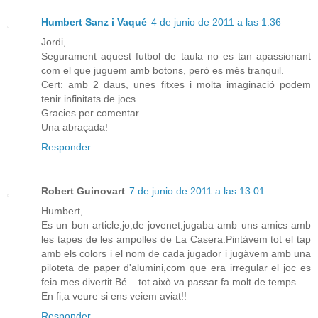
Humbert Sanz i Vaqué
4 de junio de 2011 a las 1:36
Jordi,
Segurament aquest futbol de taula no es tan apassionant
com el que juguem amb botons, però es més tranquil.
Cert: amb 2 daus, unes fitxes i molta imaginació podem
tenir infinitats de jocs.
Gracies per comentar.
Una abraçada!
Responder
Robert Guinovart
7 de junio de 2011 a las 13:01
Humbert,
Es un bon article,jo,de jovenet,jugaba amb uns amics amb
les tapes de les ampolles de La Casera.Pintàvem tot el tap
amb els colors i el nom de cada jugador i jugàvem amb una
piloteta de paper d'alumini,com que era irregular el joc es
feia mes divertit.Bé... tot això va passar fa molt de temps.
En fi,a veure si ens veiem aviat!!
Responder