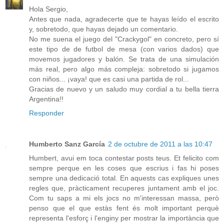
Hola Sergio,
Antes que nada, agradecerte que te hayas leído el escrito
y, sobretodo, que hayas dejado un comentario.
No me suena el juego del "Crackygol" en concreto, pero sí
este tipo de de futbol de mesa (con varios dados) que
movemos jugadores y balón. Se trata de una simulación
más real, pero algo más compleja: sobretodo si jugamos
con niños... ¡vaya! que es casi una partida de rol...
Gracias de nuevo y un saludo muy cordial a tu bella tierra
Argentina!!
Responder
Humberto Sanz García
2 de octubre de 2011 a las 10:47
Humbert, avui em toca contestar posts teus. Et felicito com
sempre perque en les coses que escrius i fas hi poses
sempre una dedicació total. En aquests cas expliques unes
regles que, pràcticament recuperes juntament amb el joc.
Com tu saps a mi els jocs no m'interessan massa, però
penso que el que estàs fent és molt important perquè
representa l'esforç i l'enginy per mostrar la importància que