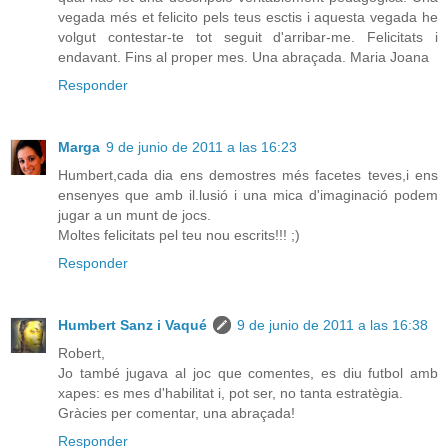
vegada més et felicito pels teus esctis i aquesta vegada he
volgut contestar-te tot seguit d'arribar-me. Felicitats i
endavant. Fins al proper mes. Una abraçada. Maria Joana
Responder
Marga
9 de junio de 2011 a las 16:23
Humbert,cada dia ens demostres més facetes teves,i ens
ensenyes que amb il.lusió i una mica d'imaginació podem
jugar a un munt de jocs.
Moltes felicitats pel teu nou escrits!!! ;)
Responder
Humbert Sanz i Vaqué
9 de junio de 2011 a las 16:38
Robert,
Jo també jugava al joc que comentes, es diu futbol amb
xapes: es mes d'habilitat i, pot ser, no tanta estratègia.
Gràcies per comentar, una abraçada!
Responder