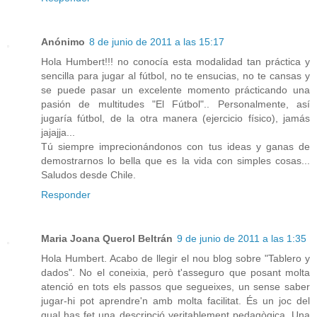
Anónimo
8 de junio de 2011 a las 15:17
Hola Humbert!!! no conocía esta modalidad tan práctica y
sencilla para jugar al fútbol, no te ensucias, no te cansas y
se puede pasar un excelente momento prácticando una
pasión de multitudes "El Fútbol".. Personalmente, así
jugaría fútbol, de la otra manera (ejercicio físico), jamás
jajajja...
Tú siempre imprecionándonos con tus ideas y ganas de
demostrarnos lo bella que es la vida con simples cosas...
Saludos desde Chile.
Responder
Maria Joana Querol Beltrán
9 de junio de 2011 a las 1:35
Hola Humbert. Acabo de llegir el nou blog sobre "Tablero y
dados". No el coneixia, però t'asseguro que posant molta
atenció en tots els passos que segueixes, un sense saber
jugar-hi pot aprendre'n amb molta facilitat. És un joc del
qual has fet una descripció veritablement pedagògica. Una