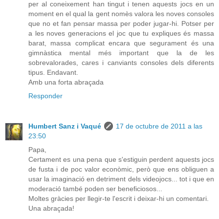
per al coneixement han tingut i tenen aquests jocs en un
moment en el qual la gent nomès valora les noves consoles
que no et fan pensar massa per poder jugar-hi. Potser per
a les noves generacions el joc que tu expliques és massa
barat, massa complicat encara que segurament és una
gimnàstica mental més important que la de les
sobrevalorades, cares i canviants consoles dels diferents
tipus. Endavant.
Amb una forta abraçada
Responder
Humbert Sanz i Vaqué
17 de octubre de 2011 a las
23:50
Papa,
Certament es una pena que s'estiguin perdent aquests jocs
de fusta i de poc valor econòmic, però que ens obliguen a
usar la imaginació en detriment dels videojocs... tot i que en
moderació també poden ser beneficiosos...
Moltes gràcies per llegir-te l'escrit i deixar-hi un comentari.
Una abraçada!