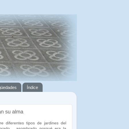
igüedades
Índice
an su alma
 diferentes tipos de jardines del
rado… asombrado porqué era la