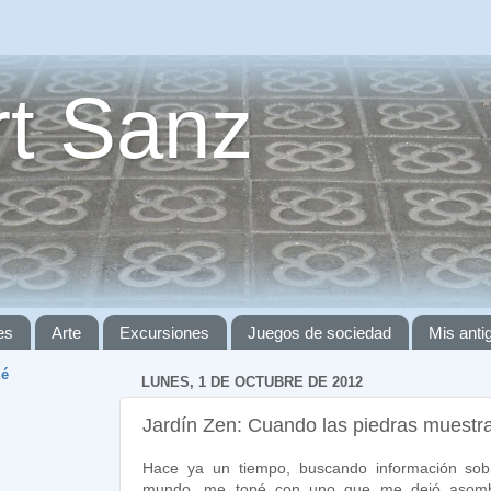
t Sanz
es
Arte
Excursiones
Juegos de sociedad
Mis ant
ué
LUNES, 1 DE OCTUBRE DE 2012
Jardín Zen: Cuando las piedras muestr
Hace ya un tiempo, buscando información sobre
mundo, me topé con uno que me dejó asomb