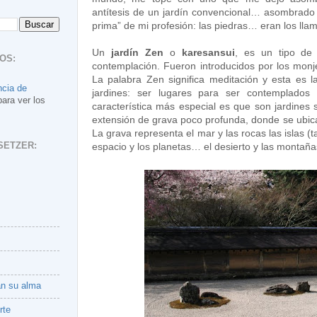
antítesis de un jardín convencional… asombrado
prima” de mi profesión: las piedras… eran los lla
Un
jardín Zen
o
karesansui
, es un tipo de 
OS:
contemplación. Fueron introducidos por los mo
La palabra Zen significa meditación y esta es la
ncia de
jardines: ser lugares para ser contemplados y
para ver los
característica más especial es que son jardines
extensión de grava poco profunda, donde se ubica
La grava representa el mar y las rocas las islas 
SETZER:
espacio y los planetas… el desierto y las montañ
an su alma
rte