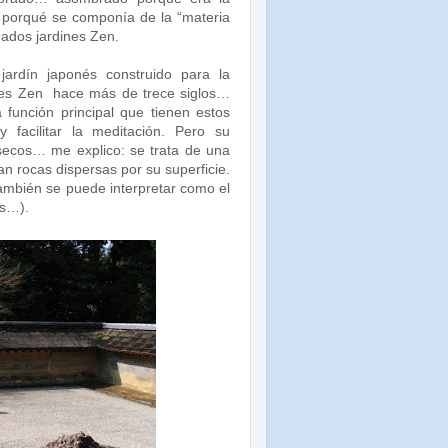
 porqué se componía de la “materia
mados jardines Zen.
jardín japonés construido para la
njes Zen hace más de trece siglos…
 función principal que tienen estos
 facilitar la meditación. Pero su
 secos… me explico: se trata de una
n rocas dispersas por su superficie.
(también se puede interpretar como el
as…).