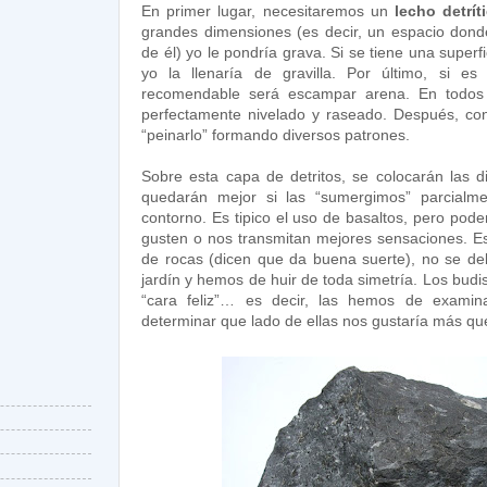
En primer lugar, necesitaremos un
lecho detrít
grandes dimensiones (es decir, un espacio don
de él) yo le pondría grava. Si se tiene una super
yo la llenaría de gravilla. Por último, si e
recomendable será escampar arena. En todos l
perfectamente nivelado y raseado. Después, con
“peinarlo” formando diversos patrones.
Sobre esta capa de detritos, se colocarán las d
quedarán mejor si las “sumergimos” parcialme
contorno. Es tipico el uso de basaltos, pero po
gusten o nos transmitan mejores sensaciones. Es 
de rocas (dicen que da buena suerte), no se deb
jardín y hemos de huir de toda simetría. Los budi
“cara feliz”… es decir, las hemos de examin
determinar que lado de ellas nos gustaría más qu