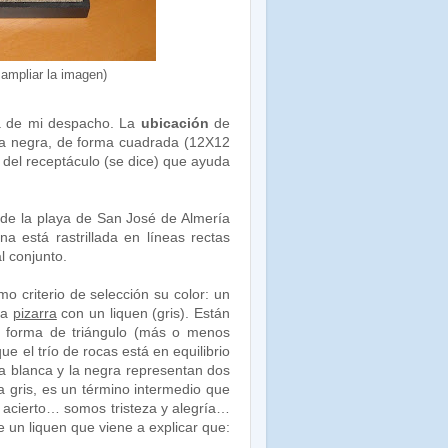
 ampliar la imagen)
a de mi despacho. La
ubicación
de
ra negra, de forma cuadrada (12X12
o del receptáculo (se dice) que ayuda
de la playa de San José de Almería
na está rastrillada en líneas rectas
l conjunto.
mo criterio de selección su color: un
na
pizarra
con un liquen (gris). Están
n forma de triángulo (más o menos
que el trío de rocas está en equilibrio
La blanca y la negra representan dos
a gris, es un término intermedio que
 acierto… somos tristeza y alegría…
 un liquen que viene a explicar que: