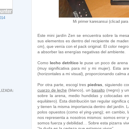
014
Mi primer karesansui (clicad para
Este mini jardín Zen se encuentra
sobre la mes
sus elementos es dentro del recipiente de made
cm), que venía con el pack original. El color negr
a absorber las energías negativas del ambiente.
Como
lecho detrítico
le puse un poco de arena 
(muy significativa para mí y mi mujer). Esta are
(horizontales a mi visual), proporcionando calma a
Por otra parte, escogí tres
piedras
, siguiendo co
cuarzo de leche
(blanco), un
basalto
(negro) y u
IZADA:
sobre la arena, medio hundidas y colocadas e
equilátero). Esta distribución tan regular significa 
y tienen la misma importancia dentro del jardín. 
polos opuestos (como el ying-yang); en cambio, l
nos representa a nosotros mismos: somos error y
somos fuerza y debilidad… Sobre esta pizarra vive
“la duda es la certeza que estamos vivos”.