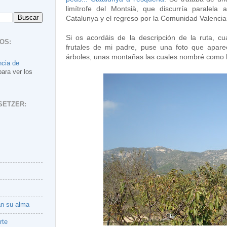
limítrofe del Montsià, que discurría paralela
Catalunya y el regreso por la Comunidad Valencia
Si os acordáis de la descripción de la ruta, 
OS:
frutales de mi padre, puse una foto que apare
árboles, unas montañas las cuales nombré como 
ncia de
para ver los
SETZER:
an su alma
rte