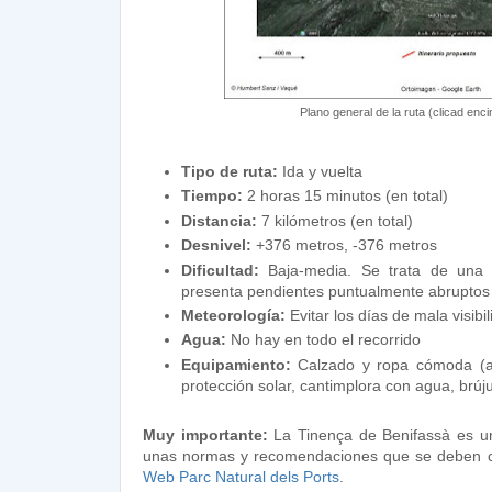
Plano general de la ruta (clicad enc
Tipo de ruta:
Ida y vuelta
Tiempo:
2 horas 15 minutos (en total)
Distancia:
7 kilómetros (en total)
Desnivel:
+376 metros, -376 metros
Dificultad:
Baja-media. Se trata de una r
presenta pendientes puntualmente abruptos
Meteorología:
Evitar los días de mala visibi
Agua:
No hay en todo el recorrido
Equipamiento:
Calzado y ropa cómoda (ac
protección solar, cantimplora con agua, brúju
Muy importante:
La Tinença de Benifassà es un
unas normas y recomendaciones que se deben cu
Web Parc Natural dels Ports
.