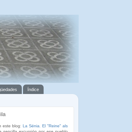
igüedades
Índice
ila
n este blog:
La Sénia. El "Reine" als
a sencilla excursión por ese pueblo