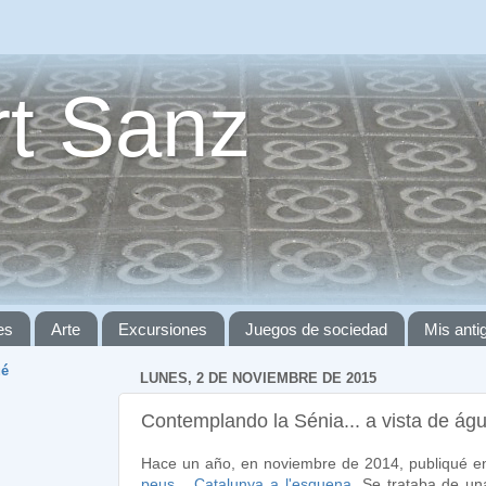
t Sanz
es
Arte
Excursiones
Juegos de sociedad
Mis ant
ué
LUNES, 2 DE NOVIEMBRE DE 2015
Contemplando la Sénia... a vista de águ
Hace un año, en noviembre de 2014, publiqué e
peus... Catalunya a l'esquena
. Se trataba de un