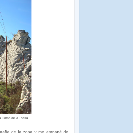
a Lloma de la Tossa
ografía de la zona y me empapé de