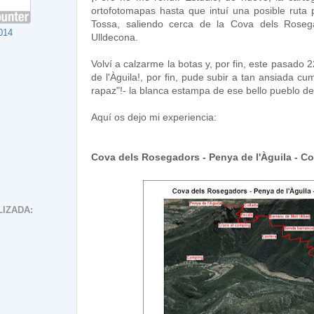
ortofotomapas hasta que intuí una posible ruta 
Tossa, saliendo cerca de la Cova dels Roseg
014
Ulldecona.
Volví a calzarme la botas y, por fin, este pasado 
de l'Àguila!, por fin, pude subir a tan ansiada cum
rapaz"!- la blanca estampa de ese bello pueblo de
Aquí os dejo mi experiencia:
Cova dels Rosegadors - Penya de l'Àguila - C
IZADA: