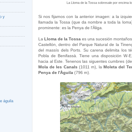
La Lloma de la Tossa sobresale por encima lo
Si nos fijamos con la anterior imagen: a la izq
o y
llamada la Tossa (que da nombre a toda la loma) 
prominente: es la Penya de l'Àliga.
La
Lloma de la Tossa
es una sucesión montañosa 
Castellón, dentro del Parque Natural de la Tine
del massís dels Ports. Su carena delimita los t
Pobla de Benifassà. Tiene una disposición W-E
hacia al Este. Tenenos las siguentes cumbres (de
Mola de les Canals
(1011 m), la
Moleta del Te
Penya de l'Àguila
(796 m).
e águila