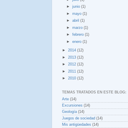
►
junio
(1)
►
mayo
(1)
►
abril
(1)
►
marzo
(1)
►
febrero
(1)
►
enero
(1)
►
2014
(12)
►
2013
(12)
►
2012
(12)
►
2011
(12)
►
2010
(12)
TEMAS TRATADOS EN ESTE BLOG:
Arte
(14)
Excursiones
(14)
Geología
(14)
Juegos de sociedad
(14)
Mis antigüedades
(14)