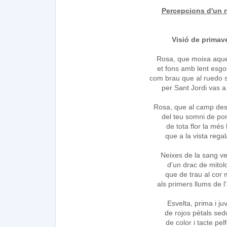
Percepcions d'un 
Visió de primav
Rosa, que moixa aqu
et fons amb lent esg
com brau que al ruedo s
per Sant Jordi vas a
Rosa, que al camp de
del teu somni de po
de tota flor la més
que a la vista rega
Neixes de la sang 
d'un drac de mitol
que de trau al cor
als primers llums de l
Esvelta, prima i ju
de rojos pètals se
de color i tacte pe