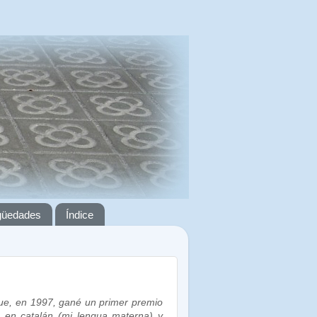
igüedades
Índice
que, en 1997, gané un primer premio
a en catalán (mi lengua materna) y