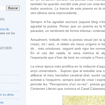
también he querido escribir este post con esta le
todos vosotros. La fuerza de este poema es la mé
otro idioma seria improcedente...
OS:
Sempre m’ha agradat escriure (aquest blog n’és
agradat la poesia. Penso que un poema es la 
ncia de
paraules, un sentiment de forma intensa i ordena
para ver los
Actualment, treballo més la poesia visual (en la 
crear), tot i això, ni oblido els meus orígens ni
SETZER:
dir... més ortodoxes, seguint amb rigor les norm
En el cas del català, la seva mètrica té alg
l’espanyola que s’han de tenir en compte a l’hor
La meva època més prolífica en la redacció d’aque
anys universitaris... Suposo que al estudiar una ca
alliberar el meu hemisferi cerebral dret: sovint can
activitat a l’esquerre, sempre àvid de crear i exp
període les “
Percepcions d'un no-res
”: poesia g
Certamen Literari que convoca el Casal Calassan
an su alma
rte