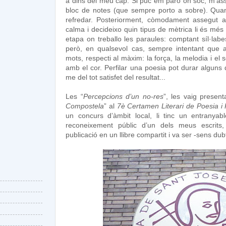
a dins del meu cap. Si puc em paro on sóc, m’ass
bloc de notes (que sempre porto a sobre). Quan 
refredar. Posteriorment, còmodament assegut al
calma i decideixo quin tipus de mètrica li és més
etapa on treballo les paraules: comptant síl·labe
però, en qualsevol cas, sempre intentant que a
mots, respecti al màxim: la força, la melodia i el 
amb el cor. Perfilar una poesia pot durar alguns d
me del tot satisfet del resultat...
Les “
Percepcions d’un no-res
”, les vaig presen
Compostela
” al
7è Certamen Literari de Poesia i
un concurs d’àmbit local, li tinc un entranya
reconeixement públic d’un dels meus escrits
publicació en un llibre compartit i va ser -sens dub