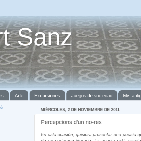
t Sanz
es
Arte
Excursiones
Juegos de sociedad
Mis ant
ué
MIÉRCOLES, 2 DE NOVIEMBRE DE 2011
Percepcions d'un no-res
En esta ocasión, quisiera presentar una poesía 
de un certamen literario. La poesía está escrit