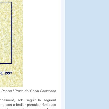
de Poesia i Prosa del Casal Calassanç
onalment, solc seguir la següent
omencen a brollar paraules rítmiques