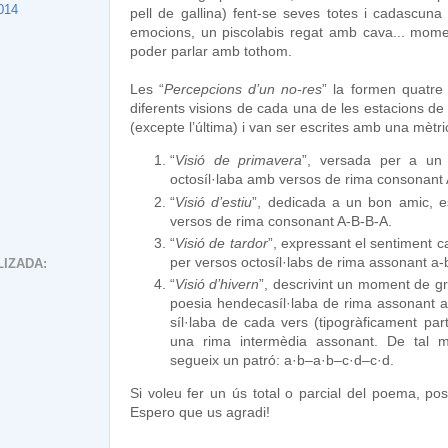
014
pell de gallina) fent-se seves totes i cadascuna
emocions, un piscolabis regat amb cava... momen
poder parlar amb tothom.
Les “
Percepcions d’un no-res
” la formen quatre
diferents visions de cada una de les estacions de
(excepte l’última) i van ser escrites amb una mètri
“
Visió de primavera
”, versada per a un
octosíl·laba amb versos de rima consonant
“
Visió d’estiu
”, dedicada a un bon amic, 
versos de rima consonant A-B-B-A.
“
Visió de tardor
”, expressant el sentiment 
per versos octosíl·labs de rima assonant a-
IZADA:
“
Visió d’hivern
”, descrivint un moment de gr
poesia hendecasíl·laba de rima assonant a-
síl·laba de cada vers (tipogràficament par
una rima intermèdia assonant. De tal 
segueix un patró: a·b–a·b–c·d–c·d.
Si voleu fer un ús total o parcial del poema, p
Espero que us agradi!