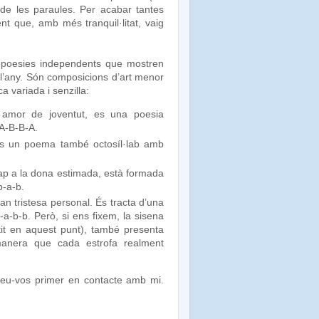
 de les paraules. Per acabar tantes
t que, amb més tranquil·litat, vaig
 poesies independents que mostren
 l’any. Són composicions d’art menor
ca variada i senzilla:
 amor de joventut, es una poesia
 A-B-B-A.
es un poema també octosíl·lab amb
cap a la dona estimada, està formada
b-a-b.
an tristesa personal. És tracta d’una
a-b-b. Però, si ens fixem, la sisena
tit en aquest punt), també presenta
manera que cada estrofa realment
oseu-vos primer en contacte amb mi.