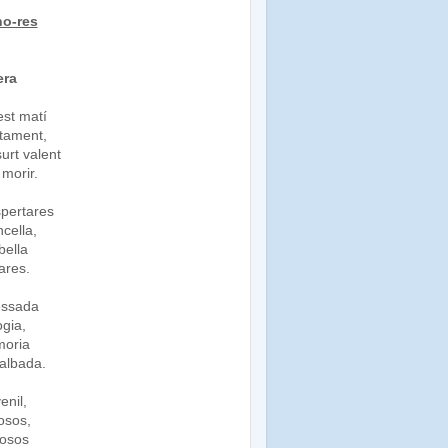
no-res
era
est matí
otament,
urt valent
 morir.
spertares
ncella,
 bella
lares.
vessada
ogia,
 moria
'albada.
venil,
dosos,
lfosos