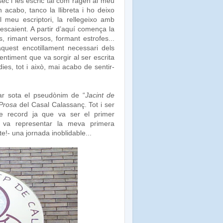
ec i les escric tal com ragen al meu
acabo, tanco la llibreta i ho deixo
 meu escriptori, la rellegeixo amb
 escaient. A partir d’aquí comença la
s, rimant versos, formant estrofes...
quest encotillament necessari dels
sentiment que va sorgir al ser escrita
ies, tot i això, mai acabo de sentir-
tar sota el pseudònim de “
Jacint de
 Prosa
del Casal Calassanç. Tot i ser
ble record ja que va ser el primer
, va representar la meva primera
te!- una jornada inoblidable...