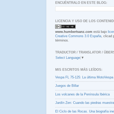
ENCUÉNTRALO EN ESTE BLOG:
LICENCIA Y USO DE LOS CONTENID
www.humbertsanz.com
está bajo
lice
Creative Commons 3.0 España
, clicad 
términos.
TRADUCTOR / TRANSLATOR / ÜBER
Select Language
▼
MIS ESCRITOS MÁS LEÍDOS:
Vespa FL 75-125: La última MotoVespa
Juegos de Billar
Los volcanes de la Península Ibérica
Jardín Zen: Cuando las piedras muestr
El Ciclo de las Rocas. Una biografía ine