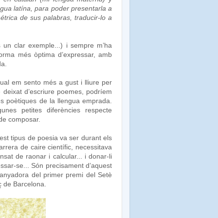
ngua latína, para poder presentarla a
trica de sus palabras, traducir-lo a
 un clar exemple...) i sempre m’ha
forma més òptima d’expressar, amb
da.
qual em sento més a gust i lliure per
 he deixat d’escriure poemes, podríem
es poètiques de la llengua emprada.
unes petites diferències respecte
a de composar.
st tipus de poesia va ser durant els
rrera de caire científic, necessitava
sat de raonar i calcular... i donar-li
ressar-se... Són precisament d’aquest
uanyadora del primer premi del Setè
ç de Barcelona.