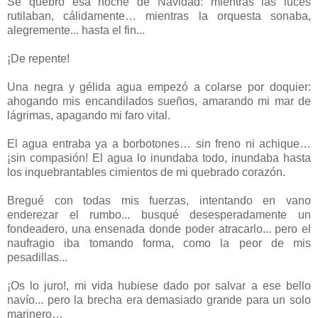
Se quebró esa noche de Navidad: mientras las luces
rutilaban, cálidamente… mientras la orquesta sonaba,
alegremente... hasta el fin...
¡De repente!
Una negra y gélida agua empezó a colarse por doquier:
ahogando mis encandilados sueños, amarando mi mar de
lágrimas, apagando mi faro vital.
El agua entraba ya a borbotones… sin freno ni achique…
¡sin compasión! El agua lo inundaba todo, inundaba hasta
los inquebrantables cimientos de mi quebrado corazón.
Bregué con todas mis fuerzas, intentando en vano
enderezar el rumbo... busqué desesperadamente un
fondeadero, una ensenada donde poder atracarlo... pero el
naufragio iba tomando forma, como la peor de mis
pesadillas...
¡Os lo juro!, mi vida hubiese dado por salvar a ese bello
navío... pero la brecha era demasiado grande para un solo
marinero…