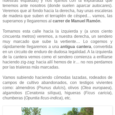
nuestras espaldas) y nos fijamos con la explanada que
tenemos ante nosotros (donde suelen aparcar autocares).
Veremos que al fondo hacia la derecha, hay unas escaleras
de madera que suben el terraplén de césped… vamos, las
superamos y llegaremos al
carrer de Manuel Ramón
.
Tomamos esta calle hacia la izquierda y (a unos ciento
cincuenta metros) veremos, a nuestra derecha, un sendero
muy marcado que sube la vertiente… Lo cogemos y
rápidamente llegaremos a una
antigua cantera
, convertida
en un circuito de enduro de dudosa legalidad. A la izquierda
de la cantera vemos como el sendero comienza a enfilarse
haciendo zig-zag: hacia allí hemos de ir… no nos perdamos
por las trialeras más marcadas.
Vamos subiendo haciendo cómodas lazadas, rodeados de
campos de cultivo abandonados, con testigos vivientes
como: almendros (
Prunus dulcis
), olivos (
Olea europaea
),
algarrobos (
Ceratonia siliqua
), higueras (
Ficus caricia
),
chumberas (
Opuntia ficus-indica
), etc.