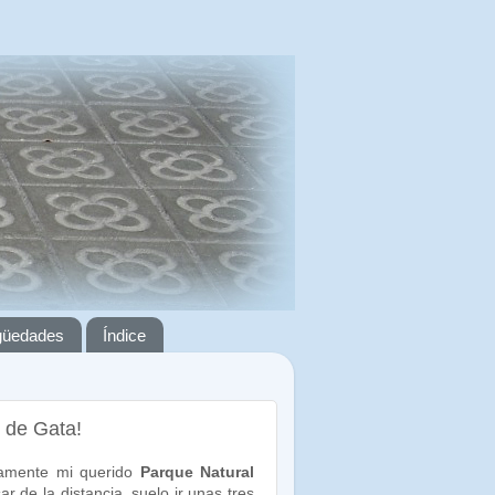
igüedades
Índice
o de Gata!
uamente mi querido
Parque Natural
ar de la distancia, suelo ir unas tres