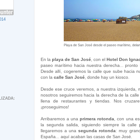
014
Playa de San José desde el paseo marítimo, delant
En la
playa de San José
, con el
Hotel Don Igna
paseo marítimo hacia nuestra derecha... pronto 
Desde allí, cogeremos la calle que sube hacia n
con la
calle San José
, donde hay un kiosco.
Desde ese cruce veremos, a nuestra izquierda, 
nosotros seguiremos hacia la derecha de la call
IZADA:
llena de restaurantes y tiendas. Nos cruza
¡proseguimos!
Arribaremos a una
primera rotonda
, con una es
la segunda salida, siguiendo siempre la calle 
llegaremos a una
segunda rotonda
: muy gran
España... aquí acaban las casas de San José.