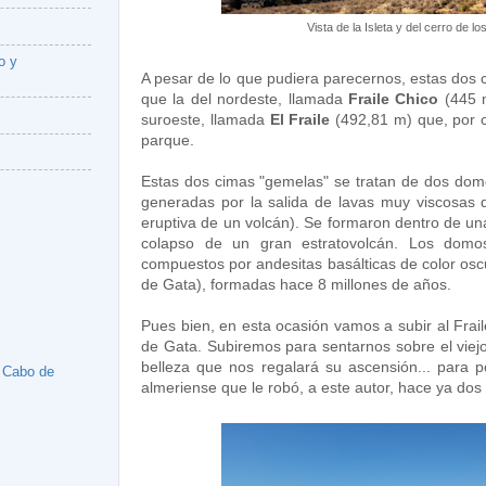
Vista de la Isleta y del cerro de lo
o y
A pesar de lo que pudiera parecernos, estas dos c
que la del nordeste, llamada
Fraile Chico
(445 m
suroeste, llamada
El Fraile
(492,81 m) que, por ci
parque.
Estas dos cimas "gemelas" se tratan de dos domo
generadas por la salida de lavas muy viscosas
eruptiva de un volcán). Se formaron dentro de un
colapso de un gran estratovolcán. Los domos
compuestos por andesitas basálticas de color osc
de Gata), formadas hace 8 millones de años.
Pues bien, en esta ocasión vamos a subir al Frail
de Gata. Subiremos para sentarnos sobre el viejo 
belleza que nos regalará su ascensión... para p
l Cabo de
almeriense que le robó, a este autor, hace ya dos 