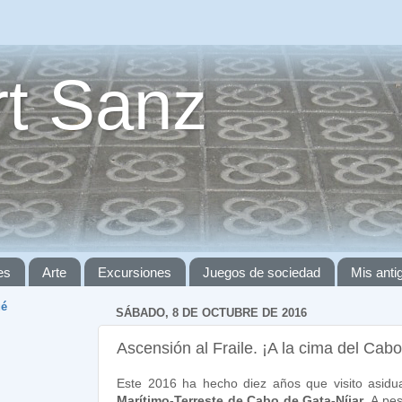
t Sanz
es
Arte
Excursiones
Juegos de sociedad
Mis ant
ué
SÁBADO, 8 DE OCTUBRE DE 2016
Ascensión al Fraile. ¡A la cima del Cab
Este 2016 ha hecho diez años que visito asid
Marítimo-Terreste de Cabo de Gata-Níjar
. A pes