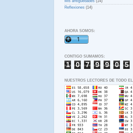
Mis antigüedades
(14)
Reflexiones
(14)
AHORA SOMOS:
CONTIGO SUMAMOS:
1
0
7
9
9
0
5
NUESTROS LECTORES DE TODO EL